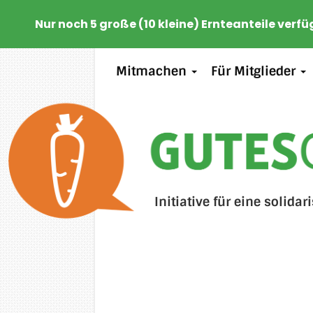
Nur noch 5 große (10 kleine) Ernteanteile verfü
Mitmachen
Für Mitglieder
Initiative für eine solidar